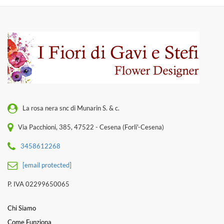
La rosa nera snc di Munarin S. & c.
Via Pacchioni, 385, 47522 - Cesena (Forli'-Cesena)
3458612268
[email protected]
P. IVA 02299650065
Chi Siamo
Come Funziona