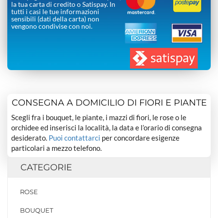
la tua carta di credito o Satispay. In
tutti i casi le tue informazioni
sensibili (dati della carta) non
vengono condivise con noi.
CONSEGNA A DOMICILIO DI FIORI E PIANTE
Scegli fra i bouquet, le piante, i mazzi di fiori, le rose o le
orchidee ed inserisci la località, la data e l’orario di consegna
desiderato.
Puoi contattarci
per concordare esigenze
particolari a mezzo telefono.
CATEGORIE
ROSE
BOUQUET