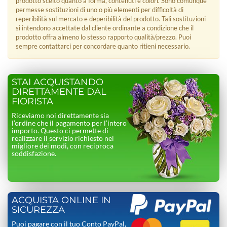
prodotto scelto quanto a forma, contenuti e colori. Sono comunque
permesse sostituzioni di uno o più elementi per difficoltà di
reperibilità sul mercato e deperibilità del prodotto. Tali sostituzioni
si intendono accettate dal cliente ordinante a condizione che il
prodotto offra almeno lo stesso rapporto qualità/prezzo. Puoi
sempre contattarci per concordare quanto ritieni necessario.
STAI ACQUISTANDO
DIRETTAMENTE DAL
FIORISTA
Riceviamo noi direttamente sia
l’ordine che il pagamento per l’intero
importo. Questo ci permette di
realizzare il servizio richiesto nel
migliore dei modi, con reciproca
soddisfazione.
ACQUISTA ONLINE IN
SICUREZZA
Puoi pagare con il tuo Conto PayPal,