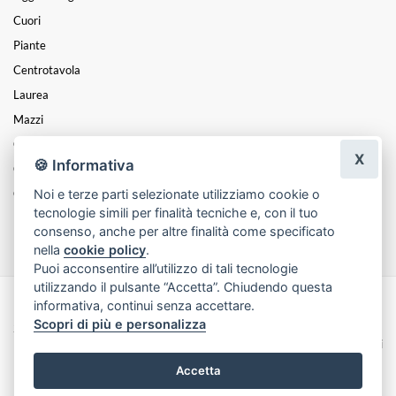
Cuori
Piante
Centrotavola
Laurea
Mazzi
Composizioni
X
🍪 Informativa
Coroncine
Noi e terze parti selezionate utilizziamo cookie o
Cesti
tecnologie simili per finalità tecniche e, con il tuo
Funebre
consenso, anche per altre finalità come specificato
nella
cookie policy
.
Puoi acconsentire all’utilizzo di tali tecnologie
utilizzando il pulsante “Accetta”. Chiudendo questa
informativa, continui senza accettare.
Made with
by
Infoser.it
-
Realizzazione Siti ecommerce per Fioristi
- ©
Scopri di più e personalizza
2026
Privacy Policy
Cookie Policy
Termini e Condizioni
Accetta