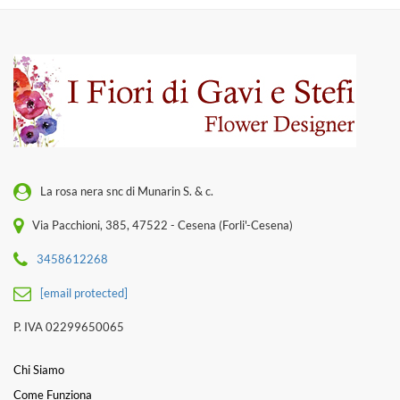
La rosa nera snc di Munarin S. & c.
Via Pacchioni, 385, 47522 - Cesena (Forli'-Cesena)
3458612268
[email protected]
P. IVA 02299650065
Chi Siamo
Come Funziona